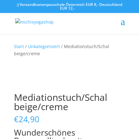
Versandkostenpauschale Österreich EUR 8,- Deutschland
EUR 12,-
Start
/
Unkategorisiert
/ Mediationstuch/Schal
beige/creme
Mediationstuch/Schal
beige/creme
€
24,90
Wunderschönes