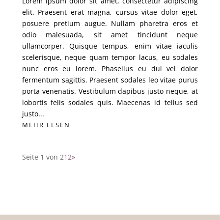
Lorem ipsum dolor sit amet, consectetur adipiscing
elit. Praesent erat magna, cursus vitae dolor eget,
posuere pretium augue. Nullam pharetra eros et
odio malesuada, sit amet tincidunt neque
ullamcorper. Quisque tempus, enim vitae iaculis
scelerisque, neque quam tempor lacus, eu sodales
nunc eros eu lorem. Phasellus eu dui vel dolor
fermentum sagittis. Praesent sodales leo vitae purus
porta venenatis. Vestibulum dapibus justo neque, at
lobortis felis sodales quis. Maecenas id tellus sed
justo...
MEHR LESEN
Seite 1 von 2
1
2
»